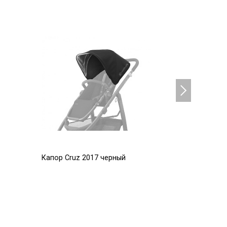
Капор Cruz 2017 черный
Капор Cru
5 600
5 600
Р
Р