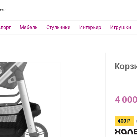
кты
спорт
Мебель
Стульчики
Интерьер
Игрушки
Корзи
4 00
400
Р