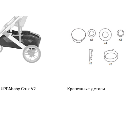
 UPPAbaby Cruz V2
Крепежные детали
(ремкомплект) для задних
колес JOOVY
Р
300
Р