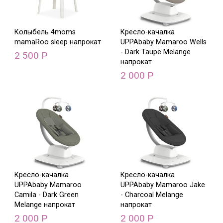
Колыбель 4moms
Кресло-качалка
mamaRoo sleep напрокат
UPPAbaby Mamaroo Wells
- Dark Taupe Melange
2 500
Р
напрокат
2 000
Р
Кресло-качалка
Кресло-качалка
UPPAbaby Mamaroo
UPPAbaby Mamaroo Jake
Camila - Dark Green
- Charcoal Melange
Melange напрокат
напрокат
2 000
2 000
Р
Р