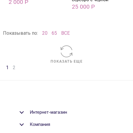
2 000
Р
кожаной ручкой
25 000
Р
Показывать по:
20
65
ВСЕ
ПОКАЗАТЬ ЕЩЕ
1
2
Интернет-магазин
Компания