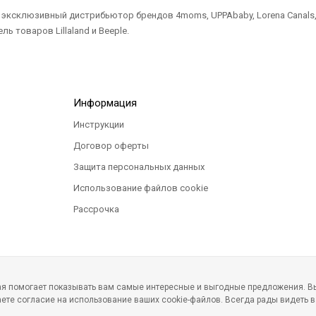
ксклюзивный дистрибьютор брендов 4moms, UPPAbaby, Lorena Canals, Ted
ль товаров Lillaland и Beeple.
Информация
Инструкции
Договор оферты
Защита персональных данных
Использование файлов cookie
Рассрочка
рая помогает показывать вам самые интересные и выгодные предложения. Вы
ете согласие на использование ваших cookie-файлов. Всегда рады видеть в
 товаров www.infania.ru.