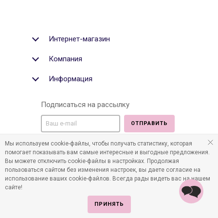
Интернет-магазин
Компания
Информация
Подписаться на рассылку
ОТПРАВИТЬ
Мы используем cookie-файлы, чтобы получать статистику, которая
Мы в социальных медиа:
помогает показывать вам самые интересные и выгодные предложения.
Вы можете отключить cookie-файлы в настройках. Продолжая
пользоваться сайтом без изменения настроек, вы даете согласие на
использование ваших cookie-файлов. Всегда рады видеть вас на нашем
сайте!
©2011-2026 Все права защищены. Интернет-магазин
детских товаров www.infania.ru.
ПРИНЯТЬ