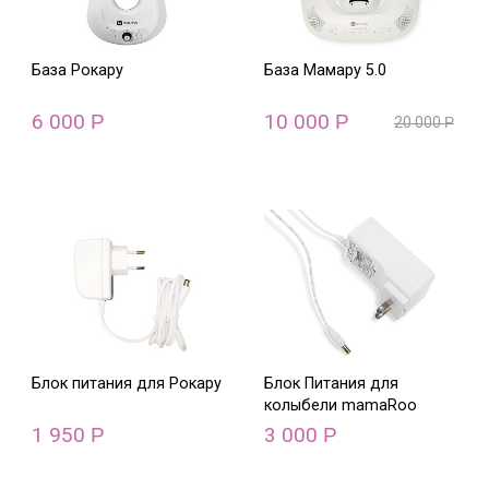
База Рокару
База Мамару 5.0
6 000
10 000
Р
Р
20 000
Р
Блок питания для Рокару
Блок Питания для
колыбели mamaRoo
1 950
3 000
Р
Р