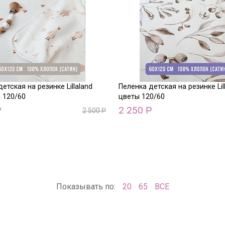
етская на резинке Lillaland
Пеленка детская на резинке Lil
 120/60
цветы 120/60
2 250
Р
Р
2 500
Р
Показывать по:
20
65
ВСЕ