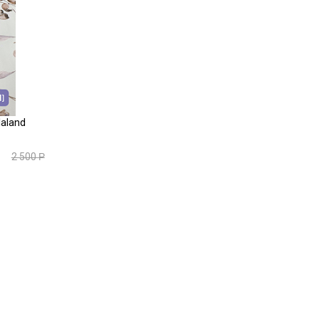
laland
2 500
Р