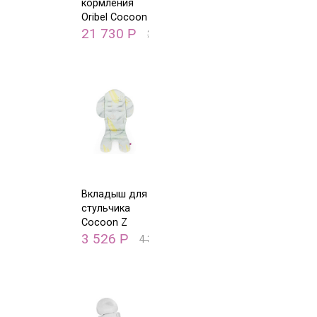
кормления
Oribel Cocoon
Z Желтый
21 730
Р
26 500
Р
лимон
Вкладыш для
стульчика
Cocoon Z
Oribel
3 526
Р
4 300
Р