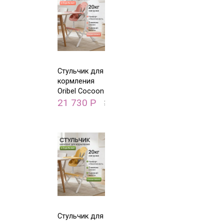
Стульчик для
кормления
Oribel Cocoon
Z Розовая
21 730
Р
26 500
Р
карамелька
Стульчик для