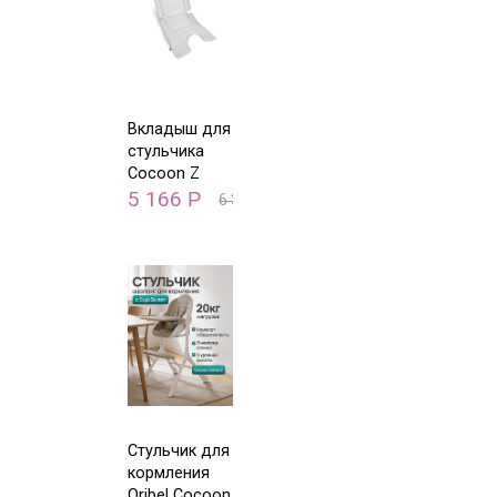
Вкладыш для
стульчика
Cocoon Z
Oribel 2в1
5 166
Р
6 300
Р
Стульчик для
кормления
Oribel Cocoon