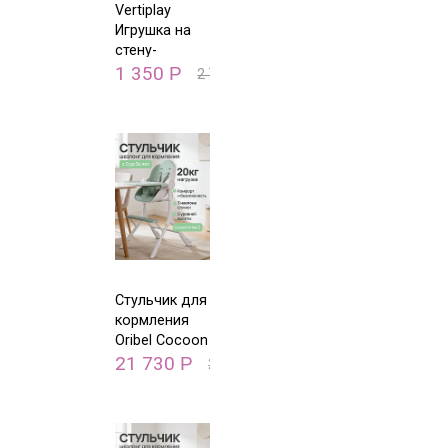
Vertiplay
Игрушка на
стену-
Магнитные
1 350
Р
2 700
Р
паззлы
Кролик
Хоппи и его
друзья
Стульчик для
кормления
Oribel Cocoon
Z Зеленый
21 730
Р
26 500
Р
авокадо