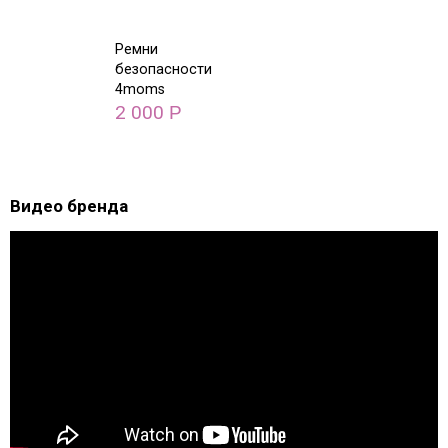
Ремни
безопасности
4moms
Мамару 5.0
2 000
Р
Видео бренда