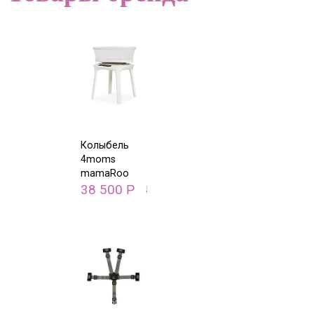
Колыбель
4moms
mamaRoo
38 500
Р
55 000
Р