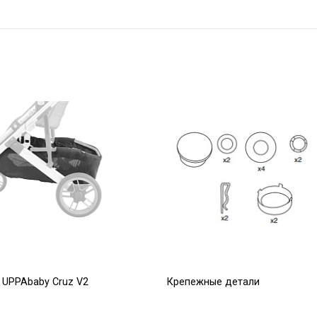
 UPPAbaby Cruz V2
Крепежные детали
(ремкомплект) для задних
колес JOOVY
Р