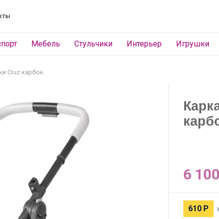
кты
спорт
Мебель
Стульчики
Интерьер
Игрушки
ки Cruz карбон
Карк
карб
6 10
610
Р