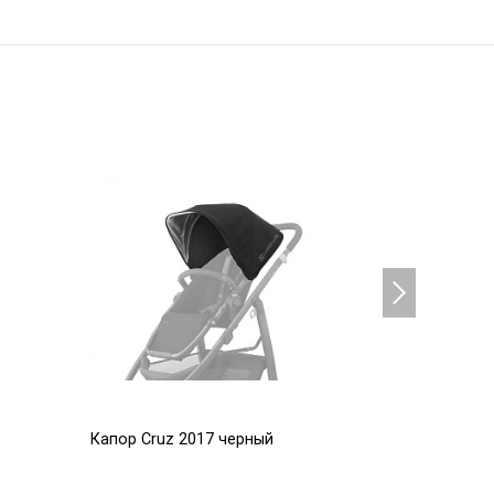
Капор Cruz 2017 черный
Капор Cru
5 600
5 600
Р
Р