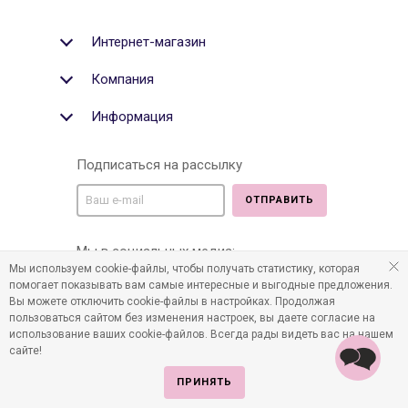
Интернет-магазин
Компания
Информация
Подписаться на рассылку
ОТПРАВИТЬ
Мы в социальных медиа:
Мы используем cookie-файлы, чтобы получать статистику, которая
помогает показывать вам самые интересные и выгодные предложения.
Вы можете отключить cookie-файлы в настройках. Продолжая
пользоваться сайтом без изменения настроек, вы даете согласие на
©2011-2026 Все права защищены. Интернет-магазин
использование ваших cookie-файлов. Всегда рады видеть вас на нашем
детских товаров www.infania.ru.
сайте!
ПРИНЯТЬ