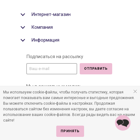
Интернет-магазин
Компания
Информация
Подписаться на рассылку
ОТПРАВИТЬ
Мы в социальных медиа:
Мы используем cookie-файлы, чтобы получать статистику, которая
помогает показывать вам самые интересные и выгодные предложения.
Вы можете отключить cookie-файлы в настройках. Продолжая
пользоваться сайтом без изменения настроек, вы даете согласие на
©2011-2026 Все права защищены. Интернет-магазин
использование ваших cookie-файлов. Всегда рады видеть вас на нашем
детских товаров www.infania.ru.
сайте!
ПРИНЯТЬ