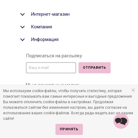
Интернет-магазин
Компания
Информация
Подписаться на рассылку
ОТПРАВИТЬ
Мы в социальных медиа:
Мы используем cookie-файлы, чтобы получать статистику, которая
помогает показывать вам самые интересные и выгодные предложения.
Вы можете отключить cookie-файлы в настройках. Продолжая
пользоваться сайтом без изменения настроек, вы даете согласие на
©2011-2026 Все права защищены. Интернет-магазин
использование ваших cookie-файлов. Всегда рады видеть вас на нашем
детских товаров www.infania.ru.
сайте!
ПРИНЯТЬ