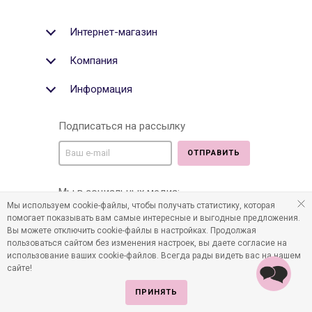
Интернет-магазин
Компания
Информация
Подписаться на рассылку
ОТПРАВИТЬ
Мы в социальных медиа:
Мы используем cookie-файлы, чтобы получать статистику, которая
помогает показывать вам самые интересные и выгодные предложения.
Вы можете отключить cookie-файлы в настройках. Продолжая
пользоваться сайтом без изменения настроек, вы даете согласие на
©2011-2026 Все права защищены. Интернет-магазин
использование ваших cookie-файлов. Всегда рады видеть вас на нашем
детских товаров www.infania.ru.
сайте!
ПРИНЯТЬ