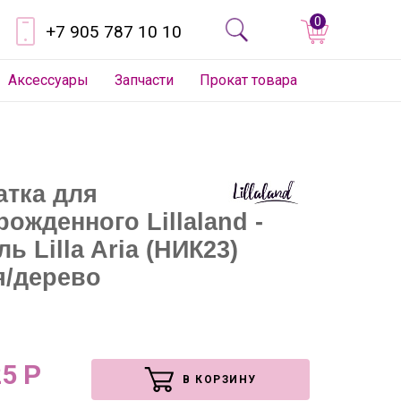
0
+7 905 787 10 10
Аксессуары
Запчасти
Прокат товара
атка для
ожденного Lillaland -
ь Lilla Aria (НИК23)
я/дерево
25
Р
В КОРЗИНУ