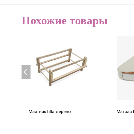
Похожие товары
Маятник Lilla дерево
Матрас 
(10см)
6 333
5 800
Р
7 450
Р