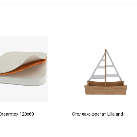
Dreamtex 120х60
Стеллаж-фрегат Lillaland
12 750
Р
Р
15 000