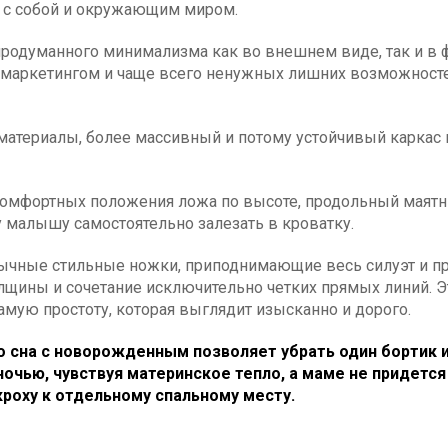
и с собой и окружающим миром.
м продуманного минимализма как во внешнем виде, так и 
аркетингом и чаще всего ненужных лишних возможностей
материалы, более массивный и потому устойчивый каркас 
омфортных положения ложа по высоте, продольный маятн
 малышу самостоятельно залезать в кроватку.
ычные стильные ножки, приподнимающие весь силуэт и 
лщины и сочетание исключительно четких прямых линий. Э
амую простоту, которая выглядит изысканно и дорого.
о сна с новорожденным позволяет убрать один бортик и
чью, чувствуя материнское тепло, а маме не придется 
роху к отдельному спальному месту.