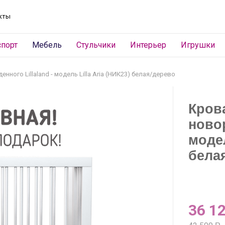
кты
спорт
Мебель
Стульчики
Интерьер
Игрушки
ного Lillaland - модель Lilla Aria (НИК23) белая/дерево
Кров
новор
модел
бела
36 1