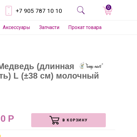
0
+7 905 787 10 10
Аксессуары
Запчасти
Прокат товара
 Медведь (длинная
ть) L (±38 см) молочный
00
Р
В КОРЗИНУ