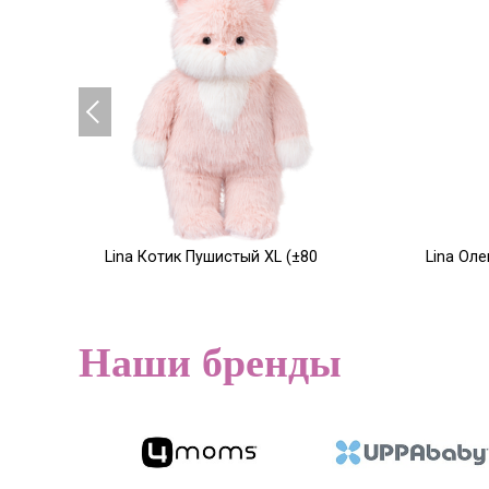
Lina Котик Пушистый XL (±80
Lina Ол
см) розовый цвет
XS (±15 
14 200
9 500
Р
Наши бренды