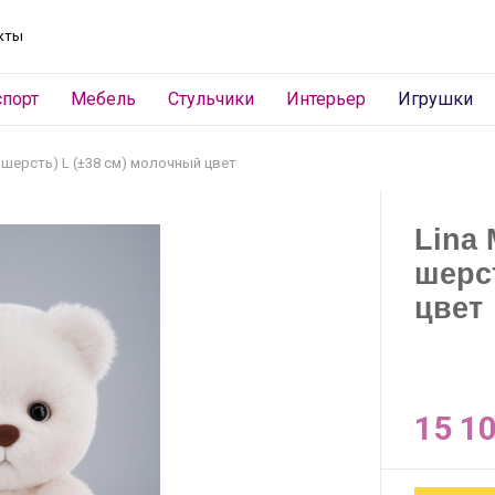
кты
спорт
Мебель
Стульчики
Интерьер
Игрушки
 шерсть) L (±38 см) молочный цвет
Lina
шерс
цвет
15 1