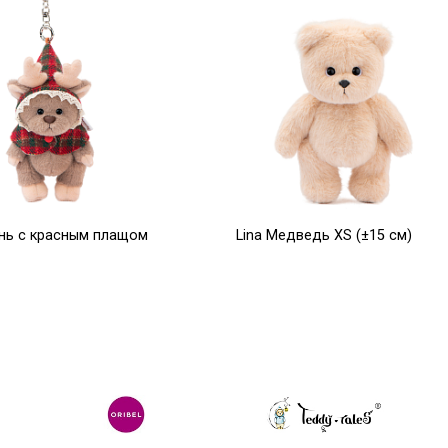
ень с красным плащом
Lina Медведь XS (±15 см)
см)
молочный цвет
7 650
Р
Р