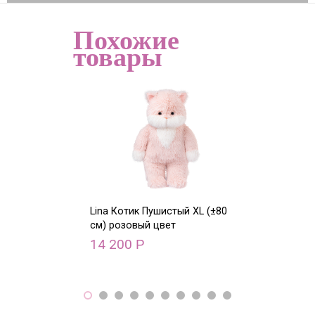
Похожие
товары
Lina Котик Пушистый XL (±80
Lina Олень с 
см) розовый цвет
XS (±15 см)
14 200
9 500
Р
Р