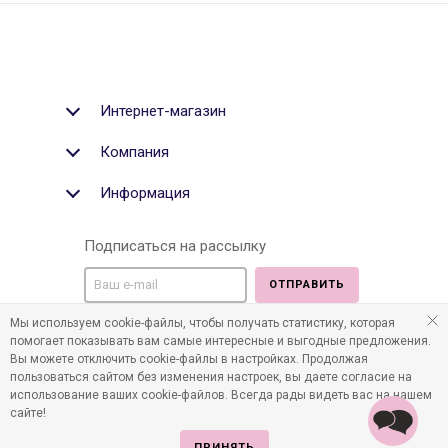
Интернет-магазин
Компания
Информация
Подписаться на рассылку
ОТПРАВИТЬ
Мы используем cookie-файлы, чтобы получать статистику, которая
Мы в социальных медиа:
помогает показывать вам самые интересные и выгодные предложения.
Вы можете отключить cookie-файлы в настройках. Продолжая
пользоваться сайтом без изменения настроек, вы даете согласие на
использование ваших cookie-файлов. Всегда рады видеть вас на нашем
сайте!
©2011-2026 Все права защищены. Интернет-магазин
детских товаров www.infania.ru.
ПРИНЯТЬ