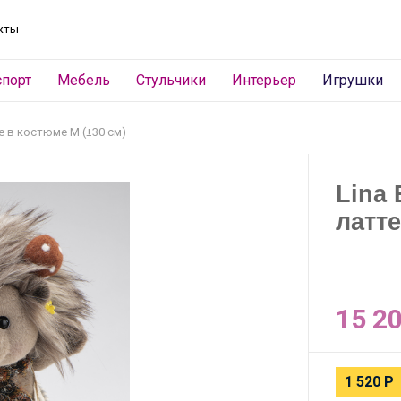
кты
спорт
Мебель
Стульчики
Интерьер
Игрушки
е в костюме M (±30 см)
Lina
латте
15 2
1 520
Р