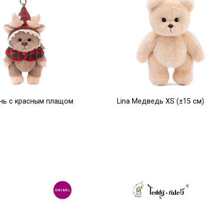
ень с красным плащом
Lina Медведь XS (±15 см)
см)
молочный цвет
7 650
Р
Р