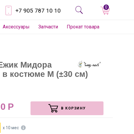
0
+7 905 787 10 10
Аксессуары
Запчасти
Прокат товара
 Ежик Мидора
 в костюме M (±30 см)
00
Р
В КОРЗИНУ
х 10 мес