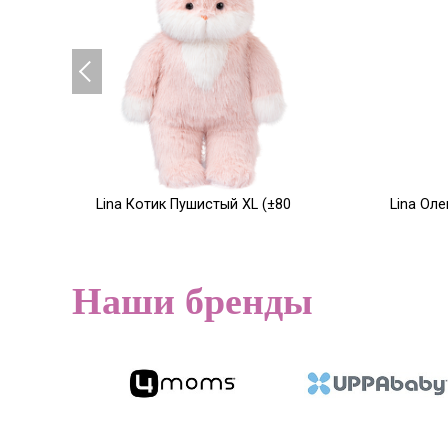
Lina Котик Пушистый XL (±80
Lina Ол
см) розовый цвет
XS (±15 
14 200
9 500
Р
Наши бренды