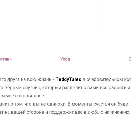
стики
Уход
его друга на всю жизнь -
TeddyTales
в очаровательном ко
то верный спутник, который разделит с вами все радости
 самое сокровенное.
мнит о том, что вы не одиноки. В моменты счастья он буде
дет на вашей стороне и поддержит вас в любых начинания