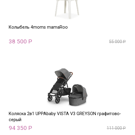
Колыбель 4moms mamaRoo
38 500
Р
55 000
Р
Коляска 2в1 UPPAbaby VISTA V3 GREYSON графитово-
серый
94 350
Р
111 000
Р